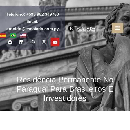
Telefono: +595 982 349780
Email:
Protección Legal y Asesoría Estratégica
arnaldo@escalada.com.py
Residência Permanente
no Paraguai | O guia
completo 2026
Residência Permanente No
Paraguai Para Brasileiros E
Investidores