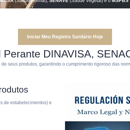
NACSA
(Saúde Animal),
SENAVE
(Saúde Vegetal) e o
MSPBS
Iniciar Meu Registro Sanitário Hoje
al Perante DINAVISA, SE
e de seus produtos, garantindo o cumprimento rigoroso das no
rodutos
s de estabelecimentos) e