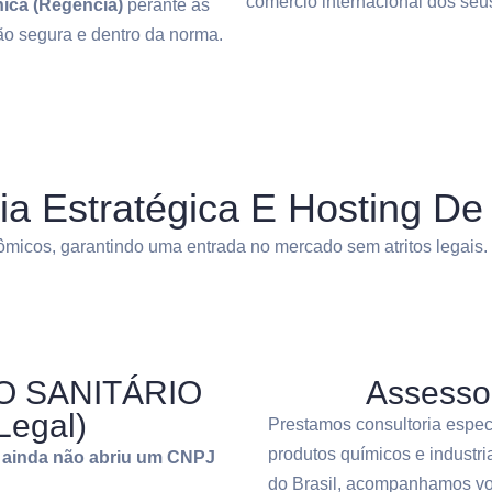
comércio internacional dos seu
ica (Regência)
perante as
ão segura e dentro da norma.
ia Estratégica E Hosting De
micos, garantindo uma entrada no mercado sem atritos legais.
O SANITÁRIO
Assessor
Legal)
Prestamos consultoria especi
produtos químicos e industri
s ainda não abriu um CNPJ
do Brasil, acompanhamos voc