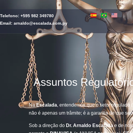
Telefono: +595 982 349780
Email: arnaldo@escalada.com.py
Protección Legal y Asesoría Estratégica
Assuntos Re
Registro de
Assuntos Regulatóri
DINAVISA
Na
Escalada
, entendemos que o setor regulado (
não é apenas um trâmite; é a garantia de que seu
Sob a direção do
Dr. Arnaldo Escalada
e de noss