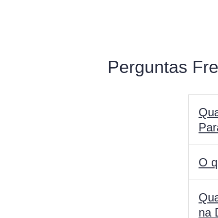
Perguntas Fre
Qua
Par
O q
Qua
na 