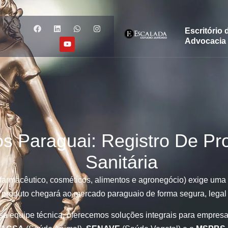
Escritório 
Advocacia
gulatórios no P
 Produtos e Co
os Paraguai: Registro De P
Sanitária
farmacêutico, cosméticos, alimentos e agronegócio) exige uma 
 produto chegará ao mercado paraguaio de forma segura, legal 
a equipe técnica, oferecemos soluções integrais para empresa