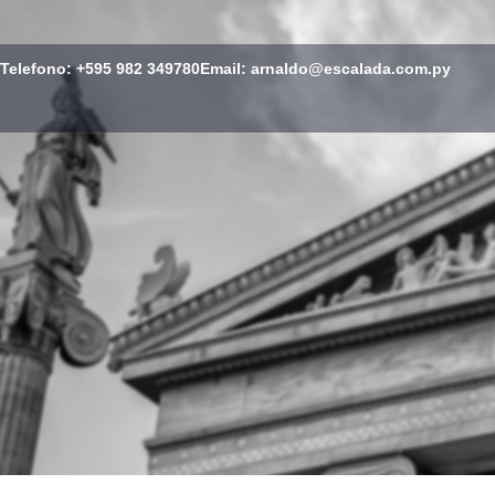
Telefono: +595 982 349780
Email: arnaldo@escalada.com.py