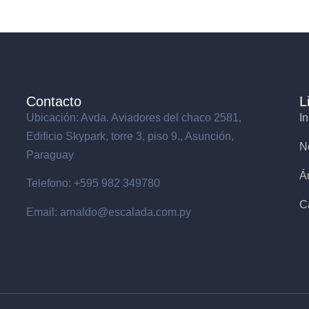
Contacto
L
Ubicación: Avda. Aviadores del chaco 2581,
In
Edificio Skypark, torre 3, piso 9., Asunción,
N
Paraguay
Á
Telefono: +595 982 349780
C
Email: arnaldo@escalada.com.py