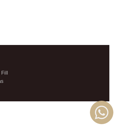
Fill
as