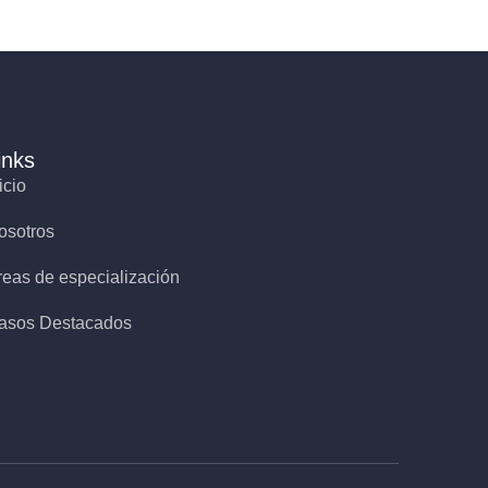
inks
icio
osotros
reas de especialización
asos Destacados