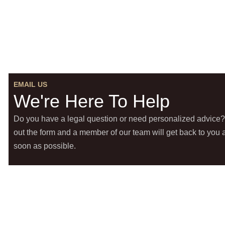
EMAIL US
We're Here To Help
Do you have a legal question or need personalized advice? 
out the form and a member of our team will get back to you 
soon as possible.